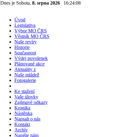
Dnes je Sobota,
8. srpna 2026
16:24:08
Úvod
Legislativa
Výbor MO ČRS
Věstník MO ČRS
Naše revíry
Historie
Současnost
Výdej povolenek
Plánované akce
Aktuality z
Naše mládež
Fotogalerie
Ke stažení
Vaše úlovky
Zajímavé odkazy
Kronika
Nástěnka
Napsali o nás
Kontakt
Archív
Napište nám