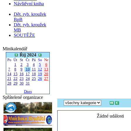
Návštěvní kniha
Dět. ryb. kroužek
BpB
Dět. ryb. kroužek
MB
SOUTĚŽE
Minikalendář
Říj 2024
Po
Út
St
Čt
Pá
So
Ne
1
2
3
4
5
6
7
8
9
10
11
12
13
14
15
16
17
18
19
20
21
22
23
24
25
26
27
28
29
30
31
Dnes
Spřátelené organizace
Žádné události