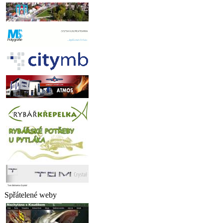
Spřátelené weby