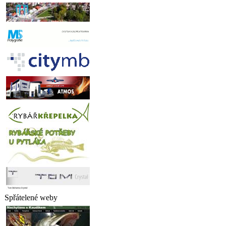
Spřátelené weby