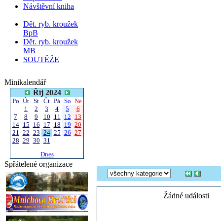
Návštěvní kniha
Dět. ryb. kroužek
BpB
Dět. ryb. kroužek
MB
SOUTĚŽE
Minikalendář
Říj 2024
Po
Út
St
Čt
Pá
So
Ne
1
2
3
4
5
6
7
8
9
10
11
12
13
14
15
16
17
18
19
20
21
22
23
24
25
26
27
28
29
30
31
Dnes
Spřátelené organizace
Žádné události