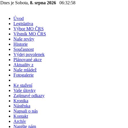
Dnes je Sobota,
8. srpna 2026
06:32:58
Úvod
Legislativa
Výbor MO ČRS
Věstník MO ČRS
Naše revíry
Historie
Současnost
Výdej povolenek
Plánované akce
Aktuality z
Naše mládež
Fotogalerie
Ke stažení
Vaše úlovky
Zajímavé odkazy
Kronika
Nástěnka
Napsali o nás
Kontakt
Archív
Napište nám