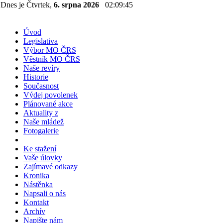
Dnes je Čtvrtek,
6. srpna 2026
02:09:45
Úvod
Legislativa
Výbor MO ČRS
Věstník MO ČRS
Naše revíry
Historie
Současnost
Výdej povolenek
Plánované akce
Aktuality z
Naše mládež
Fotogalerie
Ke stažení
Vaše úlovky
Zajímavé odkazy
Kronika
Nástěnka
Napsali o nás
Kontakt
Archív
Napište nám