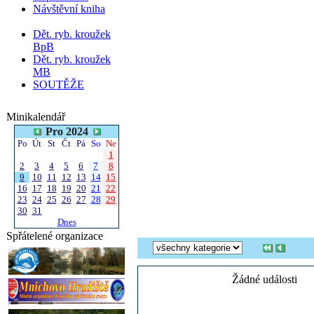
Návštěvní kniha
Dět. ryb. kroužek
BpB
Dět. ryb. kroužek
MB
SOUTĚŽE
Minikalendář
Pro 2024
Po
Út
St
Čt
Pá
So
Ne
1
2
3
4
5
6
7
8
9
10
11
12
13
14
15
16
17
18
19
20
21
22
23
24
25
26
27
28
29
30
31
Dnes
Spřátelené organizace
Žádné události