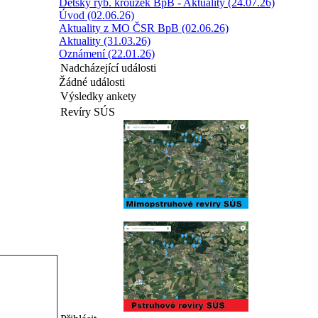
Dětský ryb. kroužek BpB - Aktuality (24.07.26)
Úvod (02.06.26)
Aktuality z MO ČSR BpB (02.06.26)
Aktuality (31.03.26)
Oznámení (22.01.26)
Nadcházející události
Žádné události
Výsledky ankety
Revíry SÚS