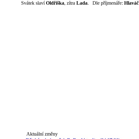
Svátek slaví
Oldřiška
, zítra
Lada
. Dle příjmenáře:
Hlaváč
Aktuální změny