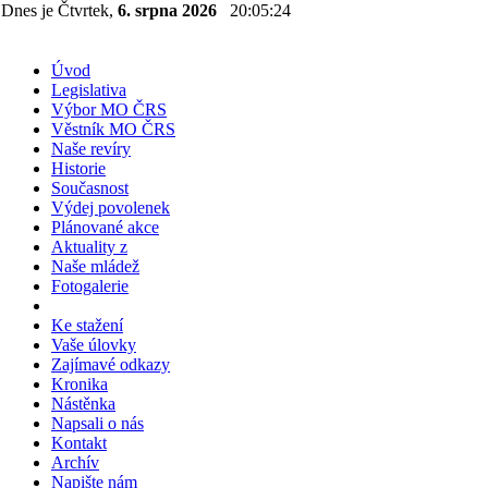
Dnes je Čtvrtek,
6. srpna 2026
20:05:25
Úvod
Legislativa
Výbor MO ČRS
Věstník MO ČRS
Naše revíry
Historie
Současnost
Výdej povolenek
Plánované akce
Aktuality z
Naše mládež
Fotogalerie
Ke stažení
Vaše úlovky
Zajímavé odkazy
Kronika
Nástěnka
Napsali o nás
Kontakt
Archív
Napište nám