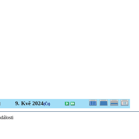
9. Kvě 2024
(Čt)
dálosti