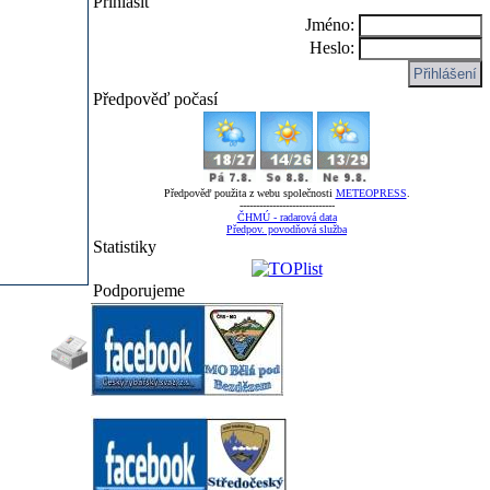
Přihlásit
Jméno:
Heslo:
Předpověď počasí
Předpověď použita z webu společnosti
METEOPRESS
.
-----------------------------
ČHMÚ - radarová data
Předpov. povodňová služba
Statistiky
Podporujeme