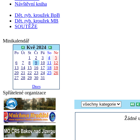
Návštěvní kniha
Dět. ryb. kroužek BpB
Dět. ryb. kroužek MB
SOUTĚŽE
Minikalendář
Kvě 2024
Po
Út
St
Čt
Pá
So
Ne
1
2
3
4
5
6
7
8
9
10
11
12
13
14
15
16
17
18
19
20
21
22
23
24
25
26
27
28
29
30
31
Dnes
Spřátelené organizace
Žádné u