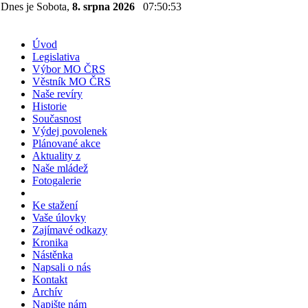
Dnes je Sobota,
8. srpna 2026
07:50:53
Úvod
Legislativa
Výbor MO ČRS
Věstník MO ČRS
Naše revíry
Historie
Současnost
Výdej povolenek
Plánované akce
Aktuality z
Naše mládež
Fotogalerie
Ke stažení
Vaše úlovky
Zajímavé odkazy
Kronika
Nástěnka
Napsali o nás
Kontakt
Archív
Napište nám