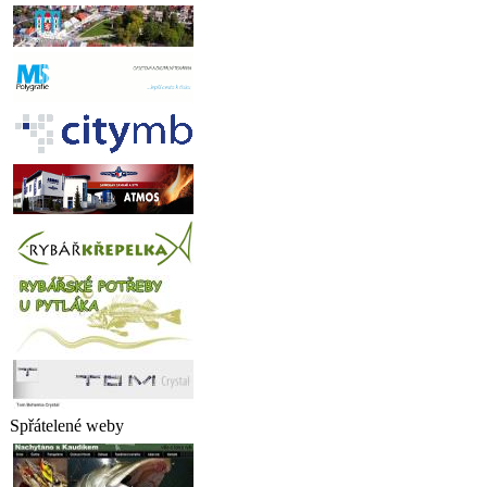
Spřátelené weby