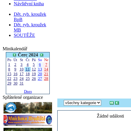
Návštěvní kniha
Dět. ryb. kroužek
BpB
Dět. ryb. kroužek
MB
SOUTĚŽE
Minikalendář
Čerc 2024
Po
Út
St
Čt
Pá
So
Ne
1
2
3
4
5
6
7
8
9
10
11
12
13
14
15
16
17
18
19
20
21
22
23
24
25
26
27
28
29
30
31
Dnes
Spřátelené organizace
Žádné události