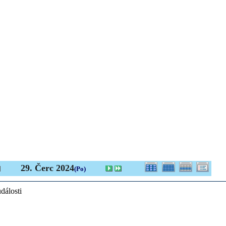
29. Čerc 2024
(Po)
dálosti