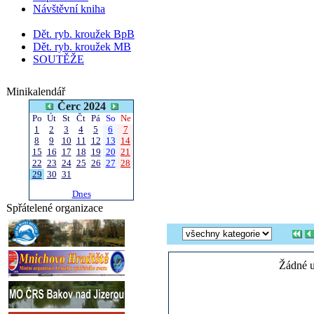
Návštěvní kniha
Dět. ryb. kroužek BpB
Dět. ryb. kroužek MB
SOUTĚŽE
Minikalendář
Čerc 2024
Po
Út
St
Čt
Pá
So
Ne
1
2
3
4
5
6
7
8
9
10
11
12
13
14
15
16
17
18
19
20
21
22
23
24
25
26
27
28
29
30
31
Dnes
Spřátelené organizace
Žádné u