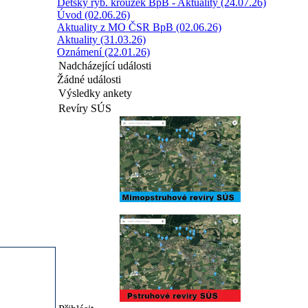
Dětský ryb. kroužek BpB - Aktuality (24.07.26)
Úvod (02.06.26)
Aktuality z MO ČSR BpB (02.06.26)
Aktuality (31.03.26)
Oznámení (22.01.26)
Nadcházející události
Žádné události
Výsledky ankety
Revíry SÚS