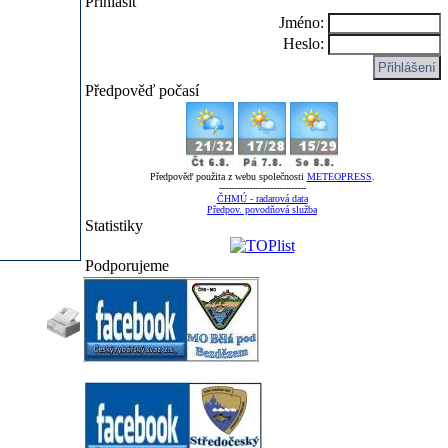
Přihlásit
Jméno:
Heslo:
Předpověď počasí
Předpověď použita z webu společnosti
METEOPRESS
.
-----------------------------
ČHMÚ - radarová data
Předpov. povodňová služba
Statistiky
Podporujeme