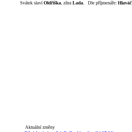
Svátek slaví
Oldřiška
, zítra
Lada
. Dle příjmenáře:
Hlaváč
Aktuální změny