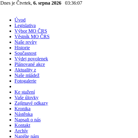
Dnes je Čtvrtek,
6. srpna 2026
03:36:08
Úvod
Legislativa
Výbor MO ČRS
Věstník MO ČRS
Naše revíry
Historie
Současnost
Výdej povolenek
Plánované akce
Aktuality z
Naše mládež
Fotogalerie
Ke stažení
Vaše úlovky
Zajímavé odkazy
Kronika
Nástěnka
Napsali o nás
Kontakt
Archív
Napište nám