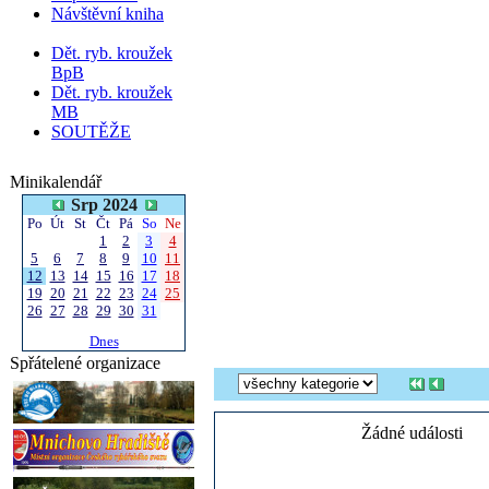
Návštěvní kniha
Dět. ryb. kroužek
BpB
Dět. ryb. kroužek
MB
SOUTĚŽE
Minikalendář
Srp 2024
Po
Út
St
Čt
Pá
So
Ne
1
2
3
4
5
6
7
8
9
10
11
12
13
14
15
16
17
18
19
20
21
22
23
24
25
26
27
28
29
30
31
Dnes
Spřátelené organizace
Žádné události