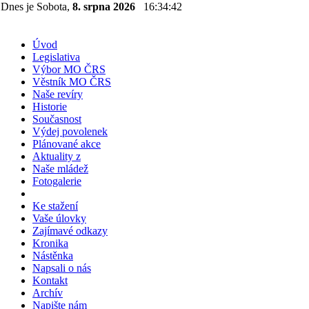
Dnes je Sobota,
8. srpna 2026
16:34:42
Úvod
Legislativa
Výbor MO ČRS
Věstník MO ČRS
Naše revíry
Historie
Současnost
Výdej povolenek
Plánované akce
Aktuality z
Naše mládež
Fotogalerie
Ke stažení
Vaše úlovky
Zajímavé odkazy
Kronika
Nástěnka
Napsali o nás
Kontakt
Archív
Napište nám