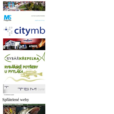
Spřátelené weby