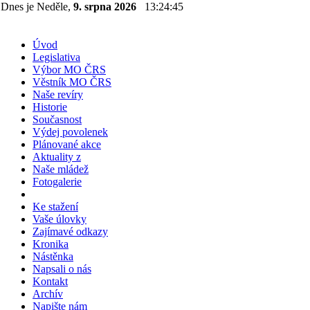
Dnes je Neděle,
9. srpna 2026
13:24:46
Úvod
Legislativa
Výbor MO ČRS
Věstník MO ČRS
Naše revíry
Historie
Současnost
Výdej povolenek
Plánované akce
Aktuality z
Naše mládež
Fotogalerie
Ke stažení
Vaše úlovky
Zajímavé odkazy
Kronika
Nástěnka
Napsali o nás
Kontakt
Archív
Napište nám