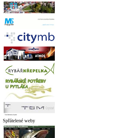
Spřátelené weby