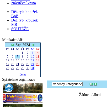
Návštěvní kniha
Dět. ryb. kroužek
BpB
Dět. ryb. kroužek
MB
SOUTĚŽE
Minikalendář
Srp 2024
Po
Út
St
Čt
Pá
So
Ne
1
2
3
4
5
6
7
8
9
10
11
12
13
14
15
16
17
18
19
20
21
22
23
24
25
26
27
28
29
30
31
Dnes
Spřátelené organizace
Žádné události