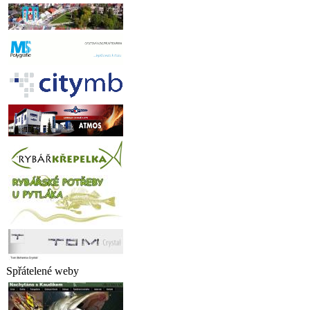
Spřátelené weby