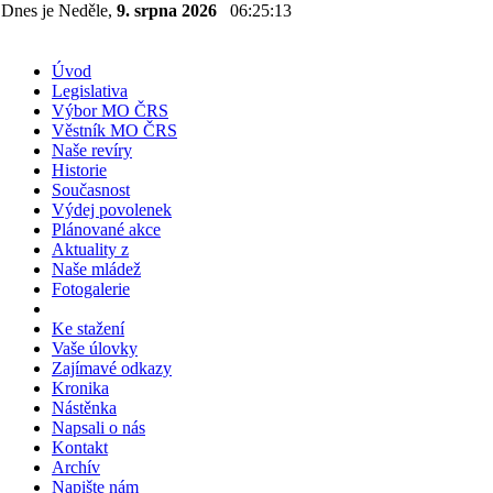
Dnes je Neděle,
9. srpna 2026
06:25:13
Úvod
Legislativa
Výbor MO ČRS
Věstník MO ČRS
Naše revíry
Historie
Současnost
Výdej povolenek
Plánované akce
Aktuality z
Naše mládež
Fotogalerie
Ke stažení
Vaše úlovky
Zajímavé odkazy
Kronika
Nástěnka
Napsali o nás
Kontakt
Archív
Napište nám