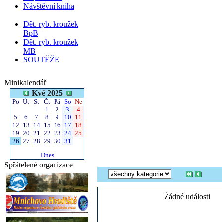
Návštěvní kniha
Dět. ryb. kroužek
BpB
Dět. ryb. kroužek
MB
SOUTĚŽE
Minikalendář
Kvě 2025
Po
Út
St
Čt
Pá
So
Ne
1
2
3
4
5
6
7
8
9
10
11
12
13
14
15
16
17
18
19
20
21
22
23
24
25
26
27
28
29
30
31
Dnes
Spřátelené organizace
Žádné události