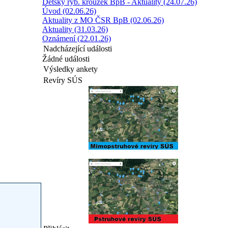
Dětský ryb. kroužek BpB - Aktuality (24.07.26)
Úvod (02.06.26)
Aktuality z MO ČSR BpB (02.06.26)
Aktuality (31.03.26)
Oznámení (22.01.26)
Nadcházející události
Žádné události
Výsledky ankety
Revíry SÚS