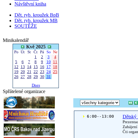
Návštěvní kniha
Dět. ryb. kroužek BpB
Dět. ryb. kroužek MB
SOUTĚŽE
Minikalendář
Kvě 2025
Po
Út
St
Čt
Pá
So
Ne
1
2
3
4
5
6
7
8
9
10
11
12
13
14
15
16
17
18
19
20
21
22
23
24
25
26
27
28
29
30
31
Dnes
Spřátelené organizace
 6:00--13:00
Dětský 
Prezenta
Zahájení
Čti organ