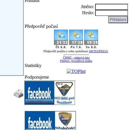
Přihlásit
Jméno:
Heslo:
Předpověď počasí
Předpověď použita z webu společnosti
METEOPRESS
.
-----------------------------
ČHMÚ - radarová data
Předpov. povodňová služba
Statistiky
Podporujeme