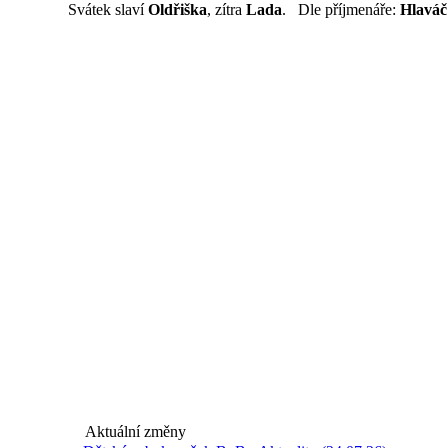
Svátek slaví
Oldřiška
, zítra
Lada
. Dle příjmenáře:
Hlaváč
Aktuální změny