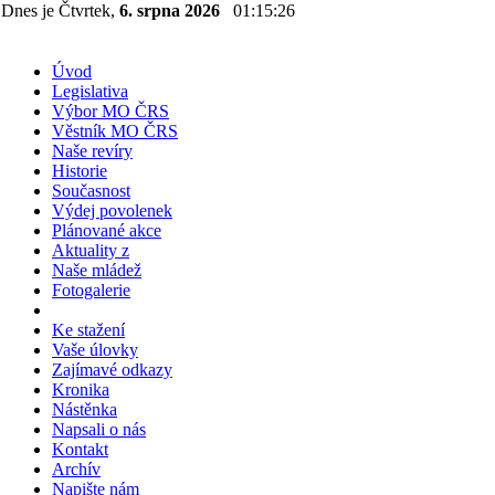
Dnes je Čtvrtek,
6. srpna 2026
01:15:27
Úvod
Legislativa
Výbor MO ČRS
Věstník MO ČRS
Naše revíry
Historie
Současnost
Výdej povolenek
Plánované akce
Aktuality z
Naše mládež
Fotogalerie
Ke stažení
Vaše úlovky
Zajímavé odkazy
Kronika
Nástěnka
Napsali o nás
Kontakt
Archív
Napište nám