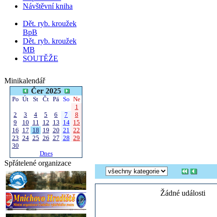
Návštěvní kniha
Dět. ryb. kroužek
BpB
Dět. ryb. kroužek
MB
SOUTĚŽE
Minikalendář
Čer 2025
Po
Út
St
Čt
Pá
So
Ne
1
2
3
4
5
6
7
8
9
10
11
12
13
14
15
16
17
18
19
20
21
22
23
24
25
26
27
28
29
30
Dnes
Spřátelené organizace
Žádné události