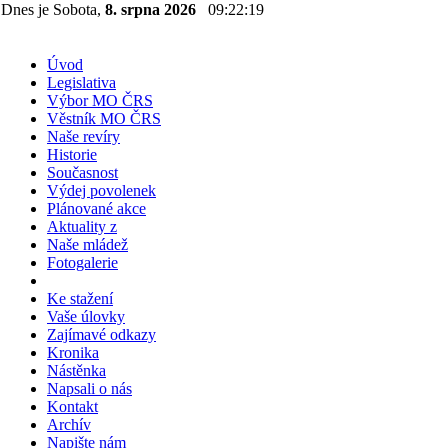
Dnes je Sobota,
8. srpna 2026
09:22:20
Úvod
Legislativa
Výbor MO ČRS
Věstník MO ČRS
Naše revíry
Historie
Současnost
Výdej povolenek
Plánované akce
Aktuality z
Naše mládež
Fotogalerie
Ke stažení
Vaše úlovky
Zajímavé odkazy
Kronika
Nástěnka
Napsali o nás
Kontakt
Archív
Napište nám