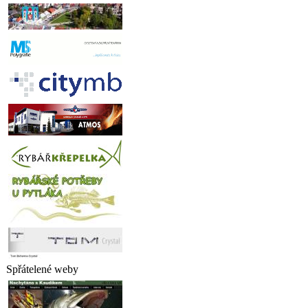
Spřátelené weby