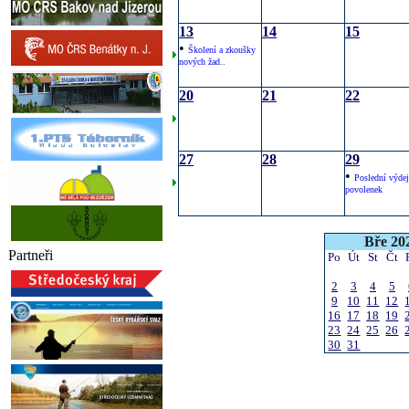
13
14
15
•
Školení a zkoušky
nových žad..
20
21
22
27
28
29
•
Poslední výdej
povolenek
Bře 20
Partneři
Po
Út
St
Čt
2
3
4
5
9
10
11
12
16
17
18
19
23
24
25
26
30
31