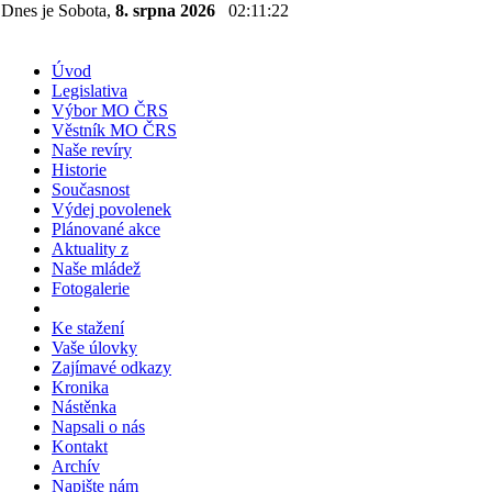
Dnes je Sobota,
8. srpna 2026
02:11:22
Úvod
Legislativa
Výbor MO ČRS
Věstník MO ČRS
Naše revíry
Historie
Současnost
Výdej povolenek
Plánované akce
Aktuality z
Naše mládež
Fotogalerie
Ke stažení
Vaše úlovky
Zajímavé odkazy
Kronika
Nástěnka
Napsali o nás
Kontakt
Archív
Napište nám