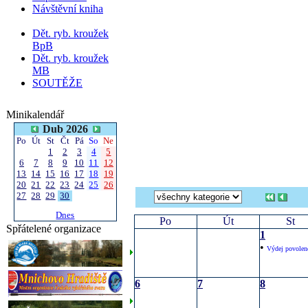
Návštěvní kniha
Dět. ryb. kroužek
BpB
Dět. ryb. kroužek
MB
SOUTĚŽE
Minikalendář
Dub 2026
Po
Út
St
Čt
Pá
So
Ne
1
2
3
4
5
6
7
8
9
10
11
12
13
14
15
16
17
18
19
20
21
22
23
24
25
26
27
28
29
30
Dnes
Po
Út
St
Spřátelené organizace
1
•
Výdej povolen
6
7
8