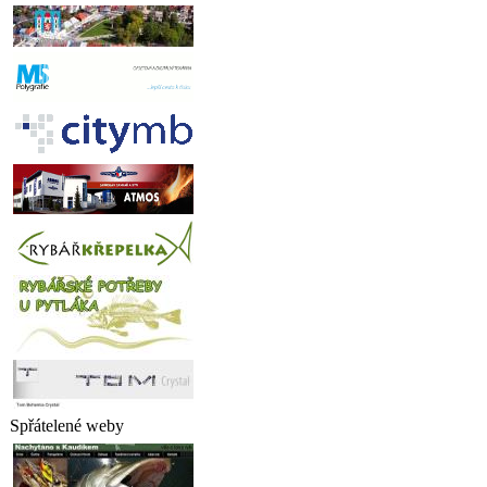
Spřátelené weby