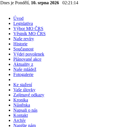
Dnes je Pondělí,
10. srpna 2026
02:21:14
Úvod
Legislativa
Výbor MO ČRS
Věstník MO ČRS
Naše revíry
Historie
Současnost
Výdej povolenek
Plánované akce
Aktuality z
Naše mládež
Fotogalerie
Ke stažení
Vaše úlovky
Zajímavé odkazy
Kronika
Nástěnka
Napsali o nás
Kontakt
Archív
Napište nám