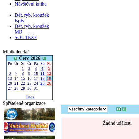
Návštěvní kniha
Dět. ryb. kroužek
BpB
Dět. ryb. kroužek
MB
SOUTĚŽE
Minikalendář
Čerc 2026
Po
Út
St
Čt
Pá
So
Ne
1
2
3
4
5
6
7
8
9
10
11
12
13
14
15
16
17
18
19
20
21
22
23
24
25
26
27
28
29
30
31
Dnes
Spřátelené organizace
Žádné události