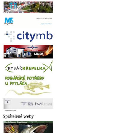
Spřátelené weby