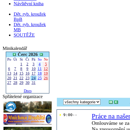
Návštěvní kniha
Dět. ryb. kroužek
BpB
Dět. ryb. kroužek
MB
SOUTĚŽE
Minikalendář
Čerc 2026
Po
Út
St
Čt
Pá
So
Ne
1
2
3
4
5
6
7
8
9
10
11
12
13
14
15
16
17
18
19
20
21
22
23
24
25
26
27
28
29
30
31
Dnes
Spřátelené organizace
 9:00--     
Práce na naš
Omlouváme se za
Na zprovoznění u