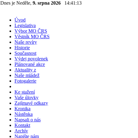
Dnes je Neděle,
9. srpna 2026
14:41:13
Úvod
Legislativa
Výbor MO ČRS
Věstník MO ČRS
Naše revíry
Historie
Současnost
Výdej povolenek
Plánované akce
Aktuality z
Naše mládež
Fotogalerie
Ke stažení
Vaše úlovky
Zajímavé odkazy
Kronika
Nástěnka
Napsali o nás
Kontakt
Archív
Napište nám