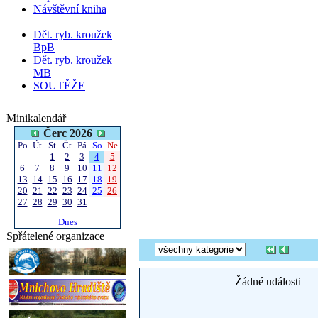
Návštěvní kniha
Dět. ryb. kroužek
BpB
Dět. ryb. kroužek
MB
SOUTĚŽE
Minikalendář
Čerc 2026
Po
Út
St
Čt
Pá
So
Ne
1
2
3
4
5
6
7
8
9
10
11
12
13
14
15
16
17
18
19
20
21
22
23
24
25
26
27
28
29
30
31
Dnes
Spřátelené organizace
Žádné události