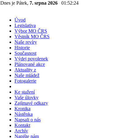
Dnes je Pátek,
7. srpna 2026
01:52:24
Úvod
Legislativa
Výbor MO ČRS
Věstník MO ČRS
Naše revíry
Historie
Současnost
Výdej povolenek
Plánované akce
Aktuality z
Naše mládež
Fotogalerie
Ke stažení
Vaše úlovky
Zajímavé odkazy
Kronika
Nástěnka
Napsali o nás
Kontakt
Archív
Napište nám