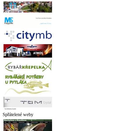
Spřátelené weby