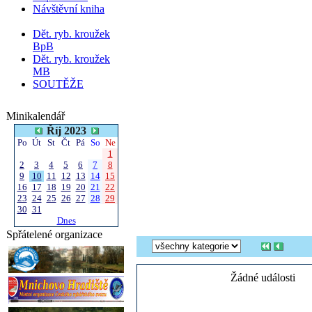
Návštěvní kniha
Dět. ryb. kroužek
BpB
Dět. ryb. kroužek
MB
SOUTĚŽE
Minikalendář
Říj 2023
Po
Út
St
Čt
Pá
So
Ne
1
2
3
4
5
6
7
8
9
10
11
12
13
14
15
16
17
18
19
20
21
22
23
24
25
26
27
28
29
30
31
Dnes
Spřátelené organizace
Žádné události