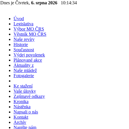
Dnes je Čtvrtek,
6. srpna 2026
10:14:35
Úvod
Legislativa
Výbor MO ČRS
Věstník MO ČRS
Naše revíry
Historie
Současnost
Výdej povolenek
Plánované akce
Aktuality z
Naše mládež
Fotogalerie
Ke stažení
Vaše úlovky
Zajímavé odkazy
Kronika
Nástěnka
Napsali o nás
Kontakt
Archív
Napište nám