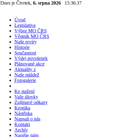
Dnes je Čtvrtek,
6. srpna 2026
15:36:37
Úvod
Legislativa
Výbor MO ČRS
Věstník MO ČRS
Naše revíry
Historie
Současnost
Výdej povolenek
Plánované akce
Aktuality z
Naše mládež
Fotogalerie
Ke stažení
Vaše úlovky
Zajímavé odkazy
Kronika
Nástěnka
Napsali o nás
Kontakt
Archív
Napište nám