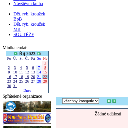
Návštěvní kniha
Dět. ryb. kroužek
BpB
Dět. ryb. kroužek
MB
SOUTĚŽE
Minikalendář
Říj 2023
Po
Út
St
Čt
Pá
So
Ne
1
2
3
4
5
6
7
8
9
10
11
12
13
14
15
16
17
18
19
20
21
22
23
24
25
26
27
28
29
30
31
Dnes
Spřátelené organizace
Žádné události