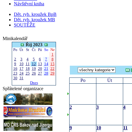
Návštěvní kniha
Dět. ryb. kroužek BpB
Dět. ryb. kroužek MB
SOUTĚŽE
Minikalendář
Říj 2023
Po
Út
St
Čt
Pá
So
Ne
1
2
3
4
5
6
7
8
9
10
11
12
13
14
15
16
17
18
19
20
21
22
23
24
25
26
27
28
29
30
31
Po
Út
Dnes
Spřátelené organizace
2
3
4
9
10
11