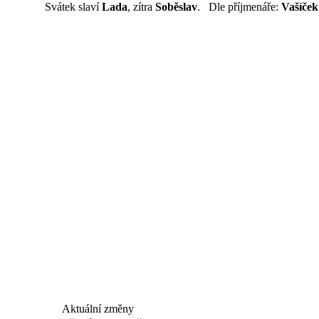
Svátek slaví
Lada
, zítra
Soběslav
. Dle příjmenáře:
Vašíček
Aktuální změny