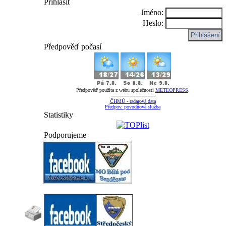
Přihlásit
Jméno:
Heslo:
Předpověď počasí
Předpověď použita z webu společnosti
METEOPRESS
.
-----------------------------
ČHMÚ - radarová data
Předpov. povodňová služba
Statistiky
Podporujeme