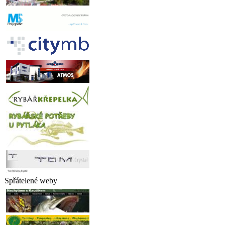
Spřátelené weby