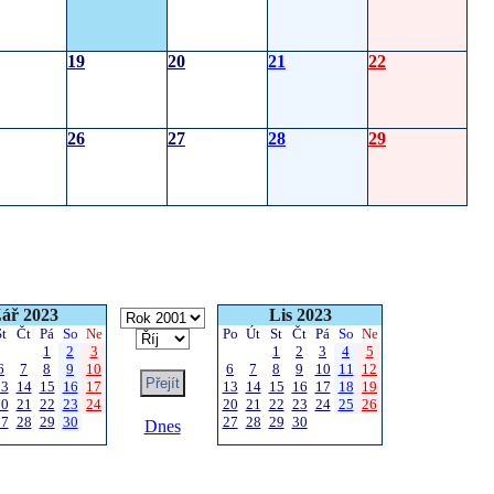
19
20
21
22
26
27
28
29
ář 2023
Lis 2023
St
Čt
Pá
So
Ne
Po
Út
St
Čt
Pá
So
Ne
1
2
3
1
2
3
4
5
6
7
8
9
10
6
7
8
9
10
11
12
13
14
15
16
17
13
14
15
16
17
18
19
20
21
22
23
24
20
21
22
23
24
25
26
27
28
29
30
27
28
29
30
Dnes