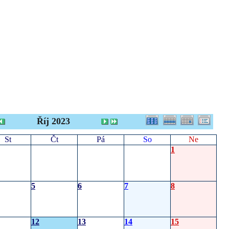
Říj 2023
St
Čt
Pá
So
Ne
1
5
6
7
8
12
13
14
15