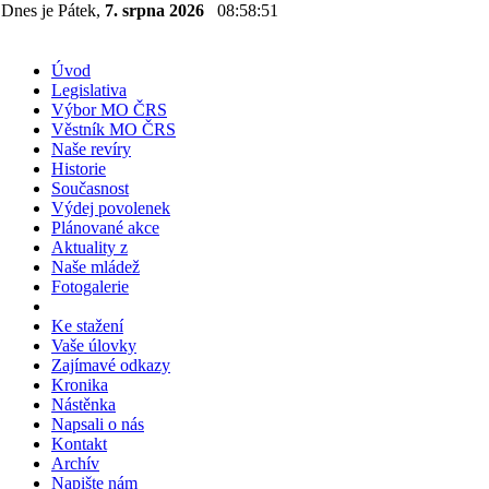
Dnes je Pátek,
7. srpna 2026
08:58:52
Úvod
Legislativa
Výbor MO ČRS
Věstník MO ČRS
Naše revíry
Historie
Současnost
Výdej povolenek
Plánované akce
Aktuality z
Naše mládež
Fotogalerie
Ke stažení
Vaše úlovky
Zajímavé odkazy
Kronika
Nástěnka
Napsali o nás
Kontakt
Archív
Napište nám