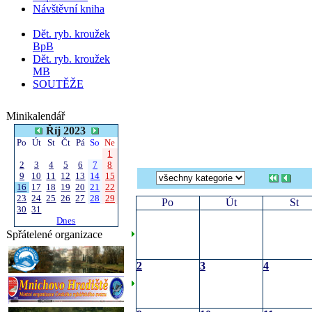
Návštěvní kniha
Dět. ryb. kroužek
BpB
Dět. ryb. kroužek
MB
SOUTĚŽE
Minikalendář
Říj 2023
Po
Út
St
Čt
Pá
So
Ne
1
2
3
4
5
6
7
8
9
10
11
12
13
14
15
16
17
18
19
20
21
22
23
24
25
26
27
28
29
Po
Út
St
30
31
Dnes
Spřátelené organizace
2
3
4