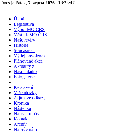
Dnes je Pátek,
7. srpna 2026
18:23:47
Úvod
Legislativa
Výbor MO ČRS
Věstník MO ČRS
Naše revíry
Historie
Současnost
Výdej povolenek
Plánované akce
Aktuality z
Naše mládež
Fotogalerie
Ke stažení
Vaše úlovky
Zajímavé odkazy
Kronika
Nástěnka
Napsali o nás
Kontakt
Archív
Napište nám