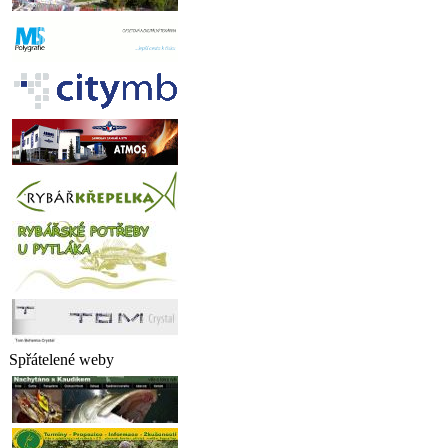
Spřátelené weby