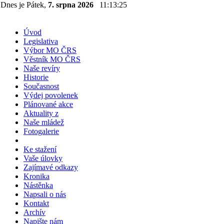
Dnes je Pátek,
7. srpna 2026
11:13:25
Úvod
Legislativa
Výbor MO ČRS
Věstník MO ČRS
Naše revíry
Historie
Současnost
Výdej povolenek
Plánované akce
Aktuality z
Naše mládež
Fotogalerie
Ke stažení
Vaše úlovky
Zajímavé odkazy
Kronika
Nástěnka
Napsali o nás
Kontakt
Archív
Napište nám