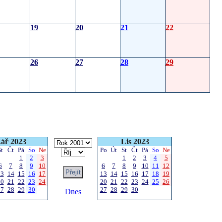
19
20
21
22
26
27
28
29
ář 2023
Lis 2023
St
Čt
Pá
So
Ne
Po
Út
St
Čt
Pá
So
Ne
1
2
3
1
2
3
4
5
6
7
8
9
10
6
7
8
9
10
11
12
13
14
15
16
17
13
14
15
16
17
18
19
20
21
22
23
24
20
21
22
23
24
25
26
27
28
29
30
27
28
29
30
Dnes