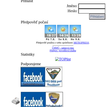
Přihlásit
Jméno:
Heslo:
Předpověď počasí
Předpověď použita z webu společnosti
METEOPRESS
.
-----------------------------
ČHMÚ - radarová data
Předpov. povodňová služba
Statistiky
Podporujeme