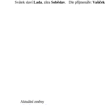
Svátek slaví
Lada
, zítra
Soběslav
. Dle příjmenáře:
Vašíček
Aktuální změny