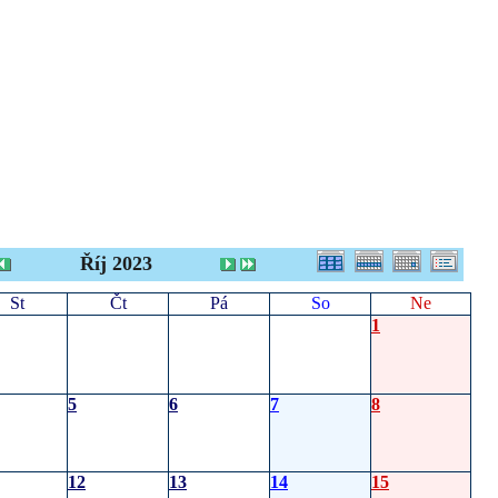
Říj 2023
St
Čt
Pá
So
Ne
1
5
6
7
8
12
13
14
15