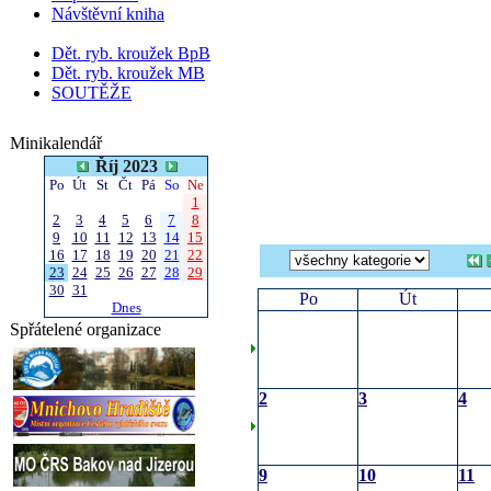
Návštěvní kniha
Dět. ryb. kroužek BpB
Dět. ryb. kroužek MB
SOUTĚŽE
Minikalendář
Říj 2023
Po
Út
St
Čt
Pá
So
Ne
1
2
3
4
5
6
7
8
9
10
11
12
13
14
15
16
17
18
19
20
21
22
23
24
25
26
27
28
29
30
31
Po
Út
Dnes
Spřátelené organizace
2
3
4
9
10
11