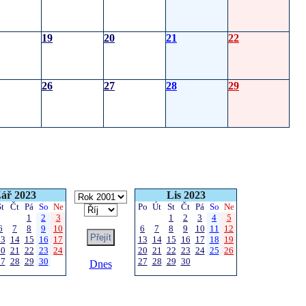
19
20
21
22
26
27
28
29
ář 2023
Lis 2023
St
Čt
Pá
So
Ne
Po
Út
St
Čt
Pá
So
Ne
1
2
3
1
2
3
4
5
6
7
8
9
10
6
7
8
9
10
11
12
13
14
15
16
17
13
14
15
16
17
18
19
20
21
22
23
24
20
21
22
23
24
25
26
27
28
29
30
27
28
29
30
Dnes