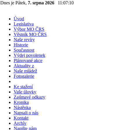
Dnes je Pátek,
7. srpna 2026
11:07:10
Úvod
Legislativa
Výbor MO ČRS
Věstník MO ČRS
Naše revíry
Historie
Současnost
Výdej povolenek
Plánované akce
Aktuality z
Naše mládež
Fotogalerie
Ke stažení
Vaše úlovky
Zajímavé odkazy
Kronika
Nástěnka
Napsali o nás
Kontakt
Archív
Napište nám