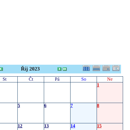
Říj 2023
St
Čt
Pá
So
Ne
1
5
6
7
8
12
13
14
15