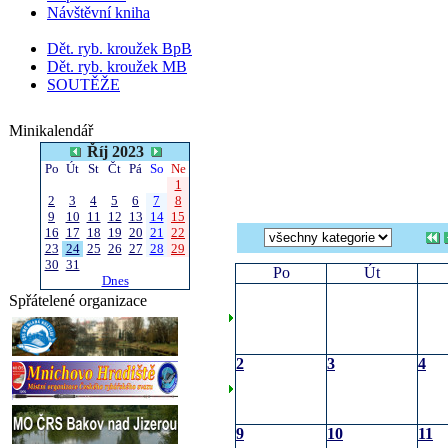
Návštěvní kniha
Dět. ryb. kroužek BpB
Dět. ryb. kroužek MB
SOUTĚŽE
Minikalendář
Říj 2023
Po
Út
St
Čt
Pá
So
Ne
1
2
3
4
5
6
7
8
9
10
11
12
13
14
15
16
17
18
19
20
21
22
23
24
25
26
27
28
29
30
31
Po
Út
Dnes
Spřátelené organizace
2
3
4
9
10
11