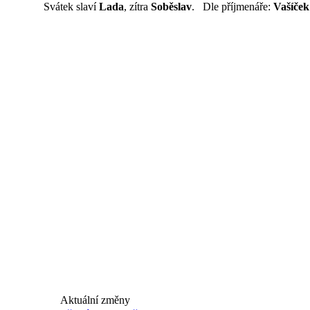
Svátek slaví
Lada
, zítra
Soběslav
. Dle příjmenáře:
Vašíček
Aktuální změny