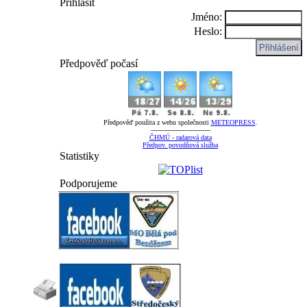
Přihlásit
Jméno:
Heslo:
Předpověď počasí
Předpověď použita z webu společnosti
METEOPRESS
.
-----------------------------
ČHMÚ - radarová data
Předpov. povodňová služba
Statistiky
Podporujeme