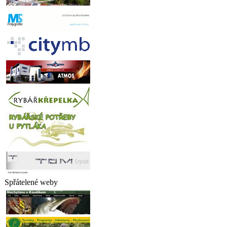
Spřátelené weby