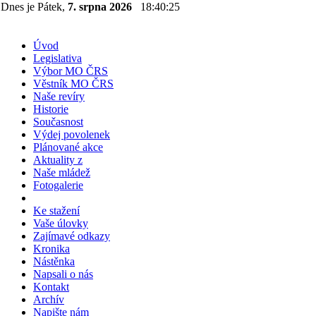
Dnes je Pátek,
7. srpna 2026
18:40:25
Úvod
Legislativa
Výbor MO ČRS
Věstník MO ČRS
Naše revíry
Historie
Současnost
Výdej povolenek
Plánované akce
Aktuality z
Naše mládež
Fotogalerie
Ke stažení
Vaše úlovky
Zajímavé odkazy
Kronika
Nástěnka
Napsali o nás
Kontakt
Archív
Napište nám