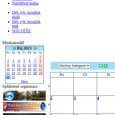
Návštěvní kniha
Dět. ryb. kroužek
BpB
Dět. ryb. kroužek
MB
SOUTĚŽE
Minikalendář
Říj 2023
Po
Út
St
Čt
Pá
So
Ne
1
2
3
4
5
6
7
8
9
10
11
12
13
14
15
16
17
18
19
20
21
22
23
24
25
26
27
28
29
Po
Út
St
30
31
Dnes
Spřátelené organizace
2
3
4