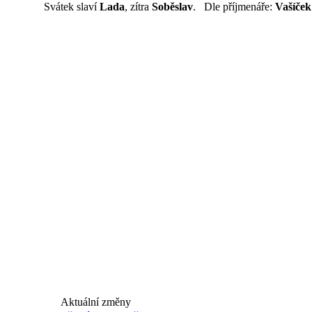
Svátek slaví
Lada
, zítra
Soběslav
. Dle příjmenáře:
Vašíček
Aktuální změny