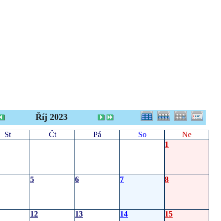
Říj 2023
St
Čt
Pá
So
Ne
1
5
6
7
8
12
13
14
15