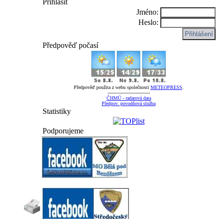
Přihlásit
Jméno:
Heslo:
Předpověď počasí
Předpověď použita z webu společnosti
METEOPRESS
.
-----------------------------
ČHMÚ - radarová data
Předpov. povodňová služba
Statistiky
Podporujeme