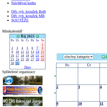
Návštěvní kniha
Dět. ryb. kroužek BpB
Dět. ryb. kroužek MB
SOUTĚŽE
Minikalendář
Říj 2023
Po
Út
St
Čt
Pá
So
Ne
1
2
3
4
5
6
7
8
9
10
11
12
13
14
15
16
17
18
19
20
21
22
23
24
25
26
27
28
29
30
31
Po
Út
Dnes
Spřátelené organizace
2
3
4
9
10
11