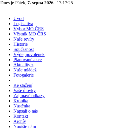
Dnes je Pátek,
7. srpna 2026
13:17:25
Úvod
Legislativa
Výbor MO ČRS
Věstník MO ČRS
Naše revíry
Historie
Současnost
Výdej povolenek
Plánované akce
Aktuality z
Naše mládež
Fotogalerie
Ke stažení
Vaše úlovky
Zajímavé odkazy
Kronika
Nástěnka
Napsali o nás
Kontakt
Archív
Napište nám