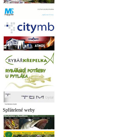
Spřátelené weby