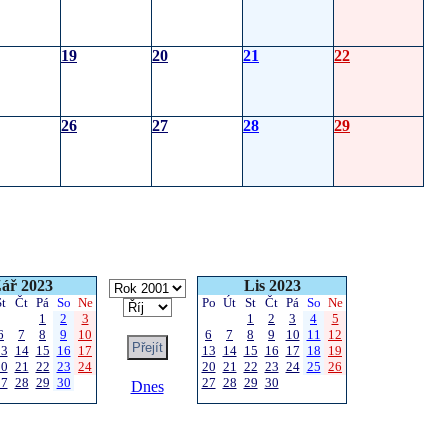
19
20
21
22
26
27
28
29
ář 2023
Lis 2023
St
Čt
Pá
So
Ne
Po
Út
St
Čt
Pá
So
Ne
1
2
3
1
2
3
4
5
6
7
8
9
10
6
7
8
9
10
11
12
13
14
15
16
17
13
14
15
16
17
18
19
20
21
22
23
24
20
21
22
23
24
25
26
27
28
29
30
27
28
29
30
Dnes