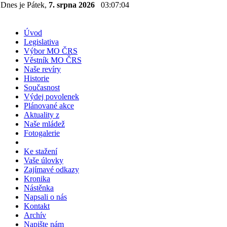
Dnes je Pátek,
7. srpna 2026
03:07:04
Úvod
Legislativa
Výbor MO ČRS
Věstník MO ČRS
Naše revíry
Historie
Současnost
Výdej povolenek
Plánované akce
Aktuality z
Naše mládež
Fotogalerie
Ke stažení
Vaše úlovky
Zajímavé odkazy
Kronika
Nástěnka
Napsali o nás
Kontakt
Archív
Napište nám