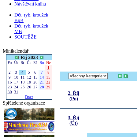
Návštěvní kniha
Dět. ryb. kroužek
BpB
Dět. ryb. kroužek
MB
SOUTĚŽE
Minikalendář
Říj 2023
Po
Út
St
Čt
Pá
So
Ne
1
2
3
4
5
6
7
8
9
10
11
12
13
14
15
16
17
18
19
20
21
22
23
24
25
26
27
28
29
30
31
2. Říj
Dnes
(Po)
Spřátelené organizace
3. Říj
(Út)