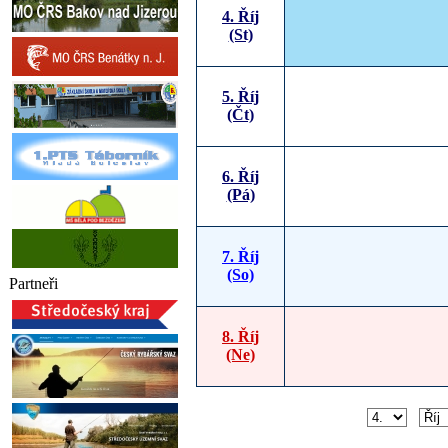
4. Říj
(St)
5. Říj
(Čt)
6. Říj
(Pá)
7. Říj
(So)
Partneři
8. Říj
(Ne)