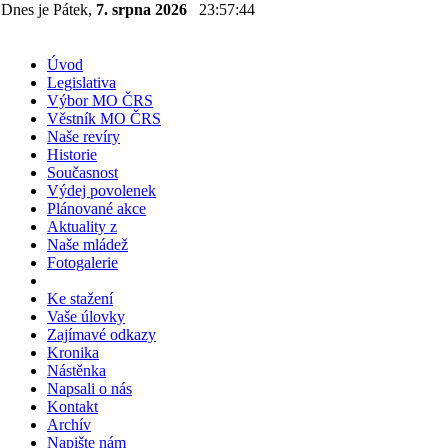
Dnes je Pátek,
7. srpna 2026
23:57:44
Úvod
Legislativa
Výbor MO ČRS
Věstník MO ČRS
Naše revíry
Historie
Současnost
Výdej povolenek
Plánované akce
Aktuality z
Naše mládež
Fotogalerie
Ke stažení
Vaše úlovky
Zajímavé odkazy
Kronika
Nástěnka
Napsali o nás
Kontakt
Archív
Napište nám