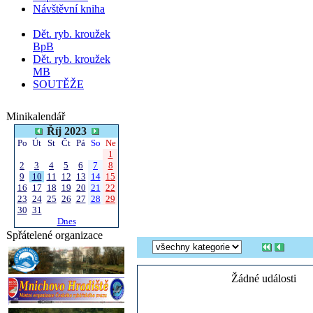
Návštěvní kniha
Dět. ryb. kroužek
BpB
Dět. ryb. kroužek
MB
SOUTĚŽE
Minikalendář
Říj 2023
Po
Út
St
Čt
Pá
So
Ne
1
2
3
4
5
6
7
8
9
10
11
12
13
14
15
16
17
18
19
20
21
22
23
24
25
26
27
28
29
30
31
Dnes
Spřátelené organizace
Žádné události