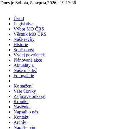
Dnes je Sobota,
8. srpna 2026
19:17:36
Úvod
Legislativa
Výbor MO ČRS
Věstník MO ČRS
Naše revíry
Historie
Současnost
Výdej povolenek
Plánované akce
Aktuality z
Naše mládež
Fotogalerie
Ke stažení
Vaše úlovky
Zajímavé odkazy
Kronika
Nástěnka
Napsali o nás
Kontakt
Archív
Napište nám